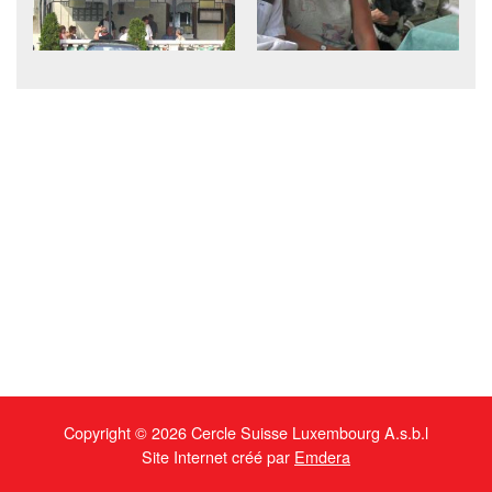
Copyright © 2026 Cercle Suisse Luxembourg A.s.b.l
Site Internet créé par
Emdera